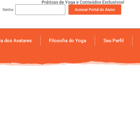
Práticas de Yoga e Conteúdos Exclusivos!
Acessar Portal do Aluno
Senha:
a dos Avatares
Filosofia do Yoga
Seu Perfil