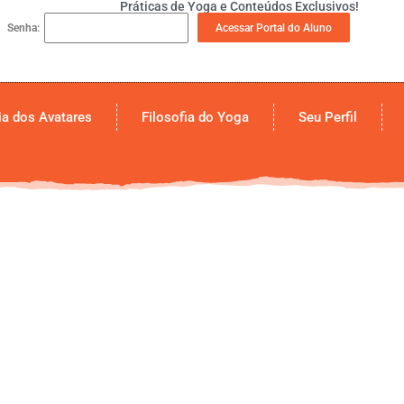
Práticas de Yoga e Conteúdos Exclusivos!
Acessar Portal do Aluno
Senha:
a dos Avatares
Filosofia do Yoga
Seu Perfil