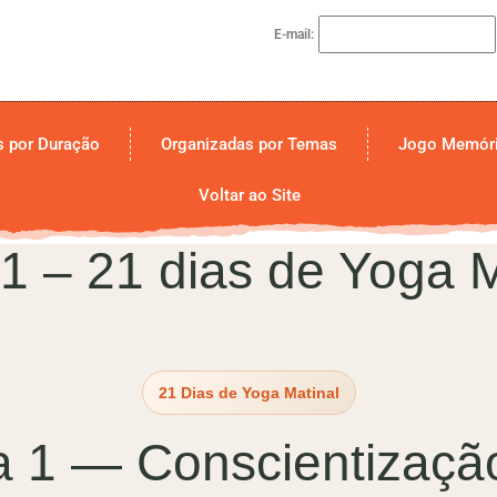
E-mail:
s por Duração
Organizadas por Temas
Jogo Memóri
Voltar ao Site
1 – 21 dias de Yoga M
21 Dias de Yoga Matinal
1 — Conscientização