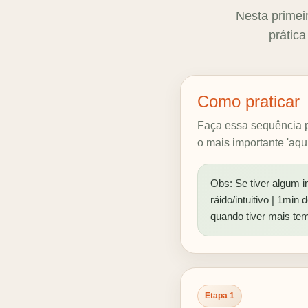
Nesta primeir
práti
Como praticar
Faça essa sequência p
o mais importante 'aqu
Obs: Se tiver algum i
ráido/intuitivo | 1min
quando tiver mais tem
Etapa 1