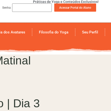
Práticas de Yoga e Conteúdos Exclusivos!
Acessar Portal do Aluno
Senha:
a dos Avatares
Filosofia do Yoga
Seu Perfil
atinal
 | Dia 3